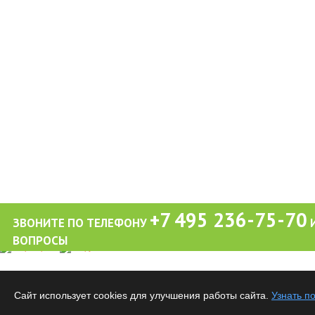
+7 495 236-75-70
ЗВОНИТЕ ПО ТЕЛЕФОНУ
И
ВОПРОСЫ
Обращаем ваше внимание на то, что вся информация (включая цены) на этом интерне
публичной офертой, определяемой положениями Статьи 437 (2) Гражданского кодекса
Сайт использует cookies для улучшения работы сайта.
Узнать п
Все материалы данного сайта являются объектами авторского права. Запрещается ко
предварительного согласия правообладателя.