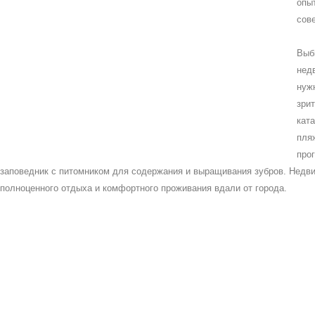
опы
сов
Выб
нед
нуж
зри
кат
пля
про
заповедник с питомником для содержания и выращивания зубров. Недв
полноценного отдыха и комфортного проживания вдали от города.