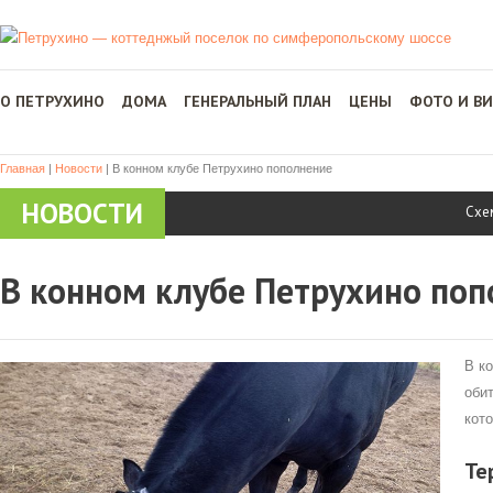
О ПЕТРУХИНО
ДОМА
ГЕНЕРАЛЬНЫЙ ПЛАН
ЦЕНЫ
ФОТО И В
Главная
|
Новости
|
В конном клубе Петрухино пополнение
НОВОСТИ
Схе
В конном клубе Петрухино поп
В к
оби
кот
Те