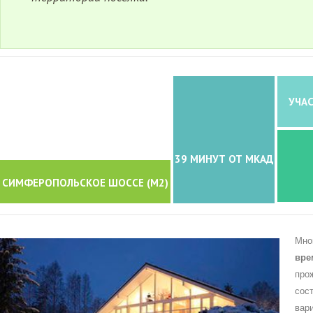
УЧАС
39 МИНУТ ОТ МКАД
СИМФЕРОПОЛЬСКОЕ ШОССЕ (M2)
Мно
вре
про
сос
вар