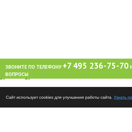
+7 495 236-75-70
ЗВОНИТЕ ПО ТЕЛЕФОНУ
И
ВОПРОСЫ
Обращаем ваше внимание на то, что вся информация (включая цены) на этом интерне
публичной офертой, определяемой положениями Статьи 437 (2) Гражданского кодекса
Сайт использует cookies для улучшения работы сайта.
Узнать п
Все материалы данного сайта являются объектами авторского права. Запрещается ко
предварительного согласия правообладателя.
Коттеджный Поселок Петрухино © 2026