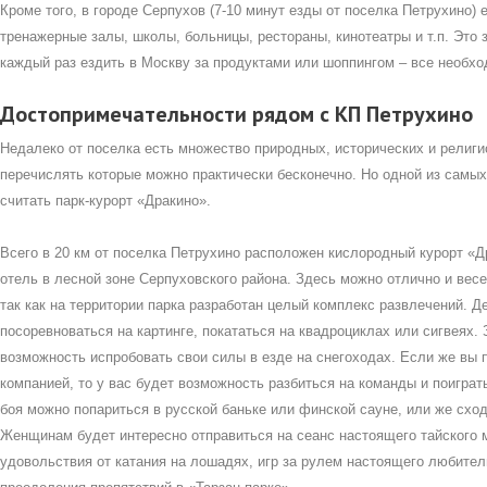
Кроме того, в городе Серпухов (7-10 минут езды от поселка Петрухино) 
тренажерные залы, школы, больницы, рестораны, кинотеатры и т.п. Это з
каждый раз ездить в Москву за продуктами или шоппингом – все необхо
Достопримечательности рядом с КП Петрухино
Недалеко от поселка есть множество природных, исторических и религ
перечислять которые можно практически бесконечно. Но одной из самы
считать парк-курорт «Дракино».
Всего в 20 км от поселка Петрухино расположен кислородный курорт «Д
отель в лесной зоне Серпуховского района. Здесь можно отлично и вес
так как на территории парка разработан целый комплекс развлечений. 
посоревноваться на картинге, покататься на квадроциклах или сигвеях.
возможность испробовать свои силы в езде на снегоходах. Если же вы 
компанией, то у вас будет возможность разбиться на команды и поиграт
боя можно попариться в русской баньке или финской сауне, или же сход
Женщинам будет интересно отправиться на сеанс настоящего тайского 
удовольствия от катания на лошадях, игр за рулем настоящего любител