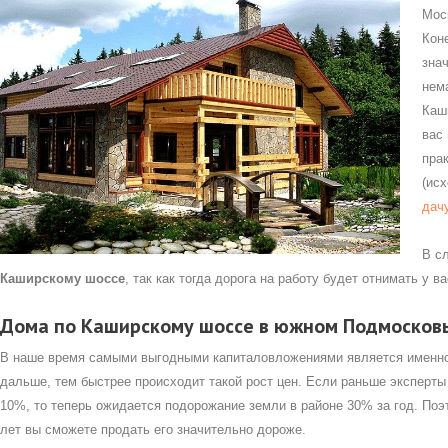
Мос
Кон
зна
нем
Каш
вас
пра
(ис
дач
В с
Каширскому шоссе
, так как тогда дорога на работу будет отнимать у 
Дома по Каширскому шоссе в южном Подмосков
В наше время самыми выгодными капиталовложениями является именно 
дальше, тем быстрее происходит такой рост цен. Если раньше эксперт
10%, то теперь ожидается подорожание земли в районе 30% за год. Поэ
лет вы сможете продать его значительно дороже.