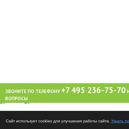
+7 495 236-75-70
ЗВОНИТЕ ПО ТЕЛЕФОНУ
И
ВОПРОСЫ
Обращаем ваше внимание на то, что вся информация (включая цены) на этом интерне
публичной офертой, определяемой положениями Статьи 437 (2) Гражданского кодекса
Сайт использует cookies для улучшения работы сайта.
Узнать п
Все материалы данного сайта являются объектами авторского права. Запрещается ко
предварительного согласия правообладателя.