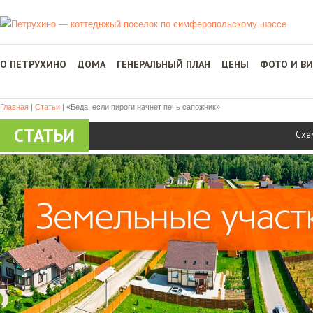
О ПЕТРУХИНО
ДОМА
ГЕНЕРАЛЬНЫЙ ПЛАН
ЦЕНЫ
ФОТО И В
Главная
|
Статьи
|
«Беда, если пироги начнет печь сапожник»
СТАТЬИ
Схе