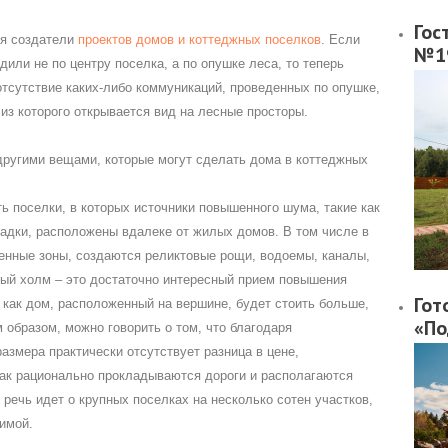
Гос
ся создатели
проектов домов и коттеджных поселков
. Если
№1
дили не по центру поселка, а по опушке леса, то теперь
 отсутствие каких-либо коммуникаций, проведенных по опушке,
из которого открывается вид на лесные просторы.
другими вещами, которые могут сделать дома в коттеджных
ь поселки, в которых источники повышенного шума, такие как
адки, расположены вдалеке от жилых домов. В том числе в
енные зоны, создаются реликтовые рощи, водоемы, каналы,
ый холм – это достаточно интересный прием повышения
Гот
к как дом, расположенный на вершине, будет стоить больше,
«По
м образом, можно говорить о том, что благодаря
змера практически отсутствует разница в цене,
ак рационально прокладываются дороги и располагаются
речь идет о крупных поселках на несколько сотен участков,
имой.