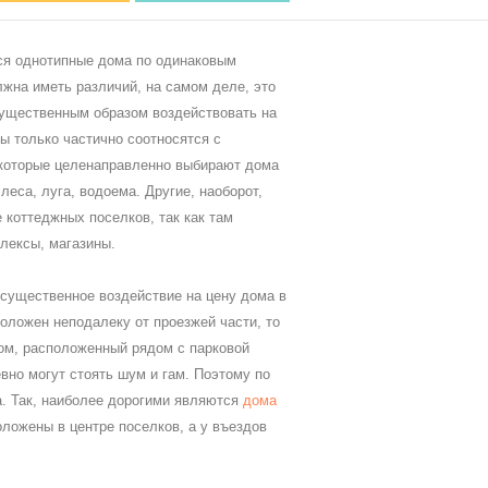
я однотипные дома по одинаковым
олжна иметь различий, на самом деле, это
существенным образом воздействовать на
ы только частично соотносятся с
Некоторые целенаправленно выбирают дома
леса, луга, водоема. Другие, наоборот,
 коттеджных поселков, так как там
лексы, магазины.
 существенное воздействие на цену дома в
оложен неподалеку от проезжей части, то
дом, расположенный рядом с парковой
вно могут стоять шум и гам. Поэтому по
а. Так, наиболее дорогими являются
дома
оложены в центре поселков, а у въездов