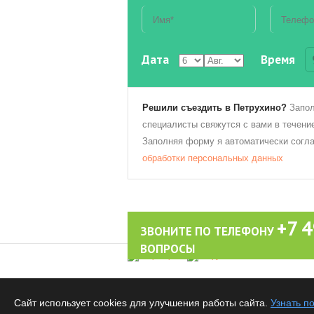
Дата
Время
Решили съездить в Петрухино?
Запол
специалисты свяжутся с вами в течение
Заполняя форму я автоматически согл
обработки персональных данных
+7 
ЗВОНИТЕ ПО ТЕЛЕФОНУ
ВОПРОСЫ
Обращаем ваше внимание на то, что вся информаци
публичной офертой, определяемой положениями Ста
Сайт использует cookies для улучшения работы сайта.
Узнать п
Все материалы данного сайта являются объектами 