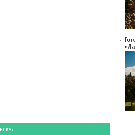
Гот
«Ла
ЕЛКУ: