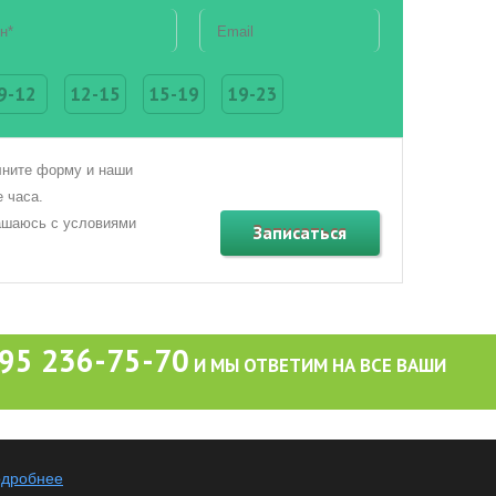
9-12
12-15
15-19
19-23
ните форму и наши
 часа.
ашаюсь с условиями
495 236-75-70
И МЫ ОТВЕТИМ НА ВСЕ ВАШИ
я (включая цены) на этом интернет-сайте носит исключительно информационный хара
тьи 437 (2) Гражданского кодекса РФ.
одробнее
авторского права. Запрещается копирование, распространение или любое иное испол