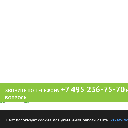
+7 495 236-75-70
ЗВОНИТЕ ПО ТЕЛЕФОНУ
И
ВОПРОСЫ
Обращаем ваше внимание на то, что вся информация (включая цены) на этом интерне
публичной офертой, определяемой положениями Статьи 437 (2) Гражданского кодекса
Сайт использует cookies для улучшения работы сайта.
Узнать п
Все материалы данного сайта являются объектами авторского права. Запрещается ко
предварительного согласия правообладателя.