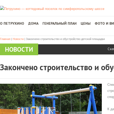
О ПЕТРУХИНО
ДОМА
ГЕНЕРАЛЬНЫЙ ПЛАН
ЦЕНЫ
ФОТО И В
Главная
|
Новости
|
Закончено строительство и обустройство детской площадки
НОВОСТИ
Схе
Закончено строительство и об
Спе
стр
спо
К д