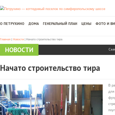
О ПЕТРУХИНО
ДОМА
ГЕНЕРАЛЬНЫЙ ПЛАН
ЦЕНЫ
ФОТО И В
Главная
|
Новости
|
Начато строительство тира
НОВОСТИ
Схе
Начато строительство тира
В р
для
фун
стр
поу