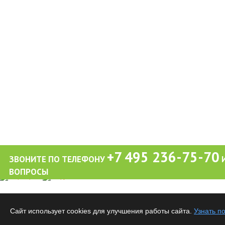
+7 495 236-75-70
ЗВОНИТЕ ПО ТЕЛЕФОНУ
И
ВОПРОСЫ
Обращаем ваше внимание на то, что вся информация (включая цены) на этом интерне
публичной офертой, определяемой положениями Статьи 437 (2) Гражданского кодекса
Сайт использует cookies для улучшения работы сайта.
Узнать п
Все материалы данного сайта являются объектами авторского права. Запрещается ко
предварительного согласия правообладателя.