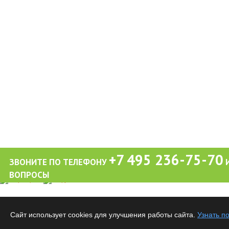
+7 495 236-75-70
ЗВОНИТЕ ПО ТЕЛЕФОНУ
И
ВОПРОСЫ
Обращаем ваше внимание на то, что вся информация (включая цены) на этом интерне
публичной офертой, определяемой положениями Статьи 437 (2) Гражданского кодекса
Сайт использует cookies для улучшения работы сайта.
Узнать п
Все материалы данного сайта являются объектами авторского права. Запрещается ко
предварительного согласия правообладателя.