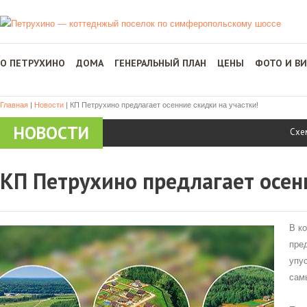
О ПЕТРУХИНО
ДОМА
ГЕНЕРАЛЬНЫЙ ПЛАН
ЦЕНЫ
ФОТО И В
Главная
|
Новости
|
КП Петрухино предлагает осенние скидки на участки!
НОВОСТИ
Схе
КП Петрухино предлагает осенн
В к
пре
упу
сам