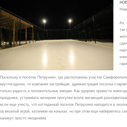
НОВ
Нов
Ах,
так 
жит
сде
наря
ком
гар
Поскольку в поселок Петрухино, где расположены участки Симферопольс
круглогодично, то компания застройщик, администрация поселка стараю
только радость и положительные эмоции. Как здорово провести нового
праздника, устраивать вечерние прогулки возле мигающей разноцветным
если еще учесть, что коттеджный поселок Петрухино находится в эколог
за веселой игрой, катанием на коньках, но при этом еще набираетесь с
каникул просто неоценима.