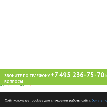
+7 495 236-75-70
ЗВОНИТЕ ПО ТЕЛЕФОНУ
И
ВОПРОСЫ
Обращаем ваше внимание на то, что вся информация (включая цены) на этом интерне
публичной офертой, определяемой положениями Статьи 437 (2) Гражданского кодекса
Сайт использует cookies для улучшения работы сайта.
Узнать п
Все материалы данного сайта являются объектами авторского права. Запрещается ко
предварительного согласия правообладателя.